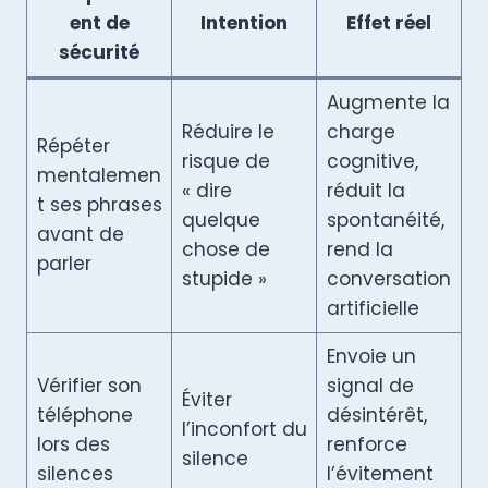
ent de
Intention
Effet réel
sécurité
Augmente la
Réduire le
charge
Répéter
risque de
cognitive,
mentalemen
« dire
réduit la
t ses phrases
quelque
spontanéité,
avant de
chose de
rend la
parler
stupide »
conversation
artificielle
Envoie un
Vérifier son
signal de
Éviter
téléphone
désintérêt,
l’inconfort du
lors des
renforce
silence
silences
l’évitement